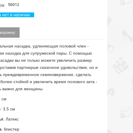
ра:
 корзину
альная насадка, удлиняющая половой член -
ая находка для супружеской пары. С помощью
асадки вы не только можете увеличить размер
доставив партнерше сказочное удовольствие, но и
ть преждевременное семяизвержение, сделать
более стойкой и увеличить время полового акта -
ь важно для женщины.
8 см
р
: 3.5 см
ал
: Латекс
а
: блистер