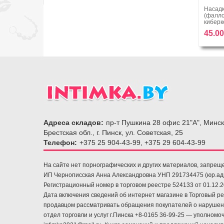
нняющая насадка
Удлиняющая насадка на
Насадк
um PRETTY LOVE
пенис Silicone Extension + 2,5
(фалло
В корзину
В корзину
см
киберк
0 руб.
79.00 руб.
45.00
Адреса складов:
пр-т Пушкина 28 офис 21"А", Минск
Брестская обл., г. Пинск, ул. Советская, 25
Телефон:
+375 25 904-43-99, +375 29 604-43-99
На сайте нет порнографических и других материалов, запрещ
ИП Чернописская Анна Александровна УНП 291734475 (юр.адрес
Регистрационный номер в торговом реестре 524133 от 01.12.
Дата включения сведений об интернет магазине в Торговый р
продавцом рассматривать обращения покупателей о нарушени
отдел торговли и услуг г.Пинска +8-0165 36-99-25 — уполном