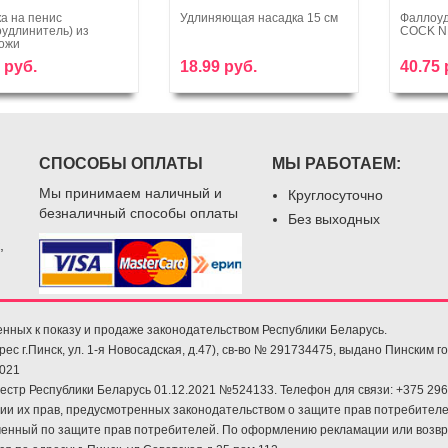
а на пенис
Удлиняющая насадка 15 см
Фаллоуд
удлинитель) из
COCK N
В корзину
В корзину
ожи
 руб.
18.99 руб.
40.75 
СПОСОБЫ ОПЛАТЫ
МЫ РАБОТАЕМ:
Мы принимаем наличный и
Круглосуточно
безналичный способы оплаты
Без выходных
,
енных к показу и продаже законодательством Республики Беларусь.
 г.Пинск, ул. 1-я Новосадская, д.47), св-во № 291734475, выдано Пинским г
2021
еестр Республики Беларусь 01.12.2021 №524133. Телефон для связи: +375 29
и их прав, предусмотренных законодательством о защите прав потребителе
оченный по защите прав потребителей. По оформлению рекламации или возвра