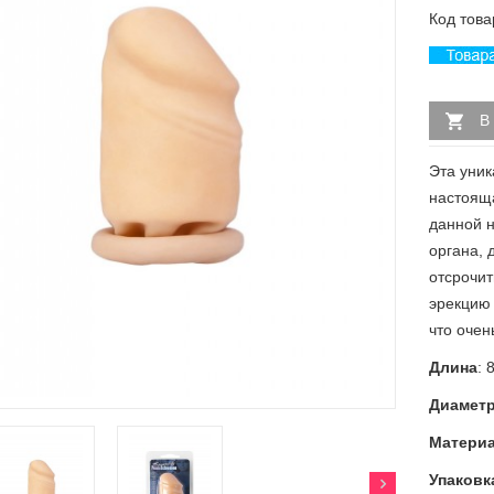
Код това
В
Эта уник
настоящ
данной н
органа, 
отсрочи
эрекцию 
что очен
Длина
: 
Диамет
Матери
Упаковк