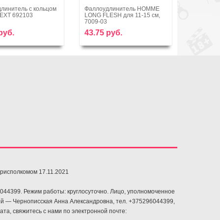
линитель с кольцом
Фаллоудлинитель HOMME
Насадка 
EXT 692103
LONG FLESH для 11-15 см,
(фаллоуд
В корзину
В корзину
7009-03
киберкож
руб.
43.75 руб.
45.00 р
орисполкомом 17.11.2021
6044399. Режим работы: круглосуточно. Лицо, уполномоченное
й — Чернописская Анна Александровна, тел. +375296044399,
та, свяжитесь с нами по электронной почте: