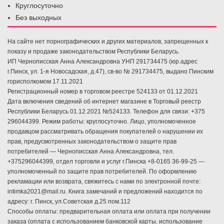
Круглосуточно
Без выходных
На сайте нет порнографических и других материалов, запрещенных к
показу и продаже законодательством Республики Беларусь.
ИП Чернописская Анна Александровна УНП 291734475 (юр.адрес
г.Пинск, ул. 1-я Новосадская, д.47), св-во № 291734475, выдано Пинским
горисполкомом 17.11.2021
Регистрационный номер в торговом реестре 524133 от 01.12.2021
Дата включения сведений об интернет магазине в Торговый реестр
Республики Беларусь 01.12.2021 №524133. Телефон для связи: +375
296044399. Режим работы: круглосуточно. Лицо, уполномоченное
продавцом рассматривать обращения покупателей о нарушении их
прав, предусмотренных законодательством о защите прав
потребителей — Чернописская Анна Александровна, тел.
+375296044399, отдел торговли и услуг г.Пинска +8-0165 36-99-25 —
уполномоченный по защите прав потребителей. По оформлению
рекламации или возврата, свяжитесь с нами по электронной почте:
intimka2021@mail.ru. Книга замечаний и предложений находится по
адресу: г. Пинск, ул.Советская д.25 пом.112
Способы оплаты: предварительная оплата или оплата при получении
заказа (оплата с использованием банковской карты, использование