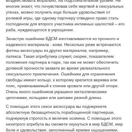
воздействовать морально, на подсознательном уровне. Не
многие знают, что почувствовав себя жертвой в сексуальных
утехах, можно получить еще больше удовольствия от
ролевой игры, где одному партнеру отведено право стать
господином для второго участника интимных шалостей – его
раба, нуждающегося в укрощении.
Зачастую ошейники БДСМ изготавливаются из прочного и
надежного материала - кожи. Несколько реже встречаются
фетиш аксессуары из других материалов, например,
латекса. Такая атрибутика служит, скорее, показателем
положения партнера в паре, так как не может обеспечить
должной прочности захвата во время увлекательного
сексуального приключения. Ошейники для ограничения
свободы имеют кольцо, к которому крепится веревка или
пояс, привязываемый к спинке кровати или другой опоре.
Очень много ошейников украшено металлическими
цепочками, кольцами или шипами разной длины.
С помощью этого секси аксессуара вы подчеркнете
абсолютную беззащитность порабощенной партнерши,
подчеркнув строгость и величие хозяина. С помощью этого
нехитрого атрибута вы сможете окунуться в мир БДСМ, мир
боли и удовольствия, заполненный яркими ощущениями,